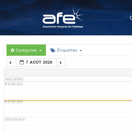
4 h 00 min
5 h 00 min
6 h 00 min
Catégories
Étiquettes
7 AOÛT 2026
7 h 00 min
Jour entier
8 h 00 min
9 h 00 min
10 h 00 min