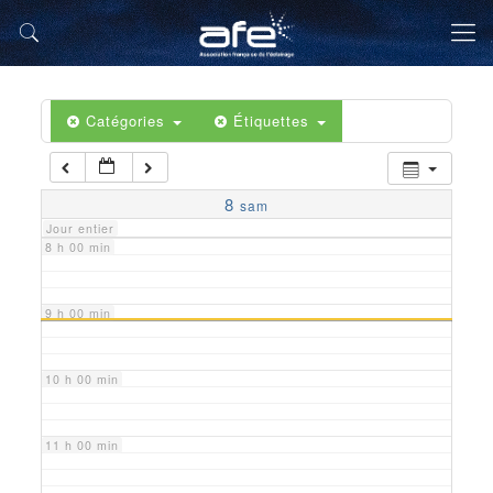
5 h 00 min
6 h 00 min
Catégories
Étiquettes
7 h 00 min
8
sam
Jour entier
8 h 00 min
9 h 00 min
10 h 00 min
11 h 00 min