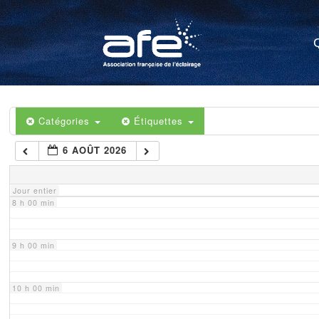
4 h 00 min
5 h 00 min
6 h 00 min
Catégories
Étiquettes
6 AOÛT 2026
7 h 00 min
Jour entier
8 h 00 min
9 h 00 min
10 h 00 min