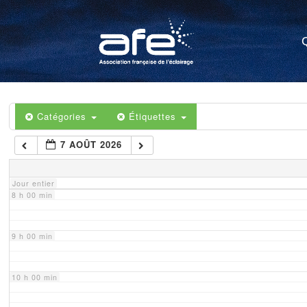
4 h 00 min
5 h 00 min
6 h 00 min
Catégories
Étiquettes
7 AOÛT 2026
7 h 00 min
Jour entier
8 h 00 min
9 h 00 min
10 h 00 min