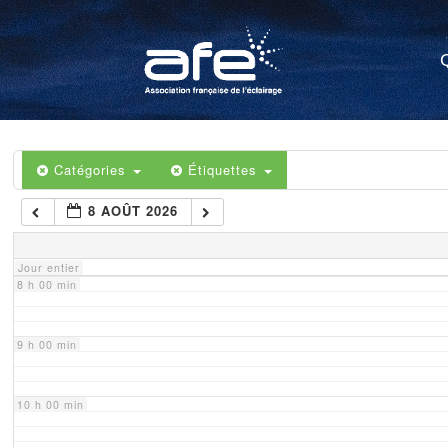
4 h 00 min
5 h 00 min
6 h 00 min
Catégories
Étiquettes
8 AOÛT 2026
7 h 00 min
Jour entier
8 h 00 min
9 h 00 min
10 h 00 min