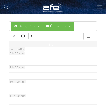
5 h 00 min
6 h 00 min
Catégories
Étiquettes
7 h 00 min
9
dim
Jour entier
8 h 00 min
9 h 00 min
10 h 00 min
11 h 00 min