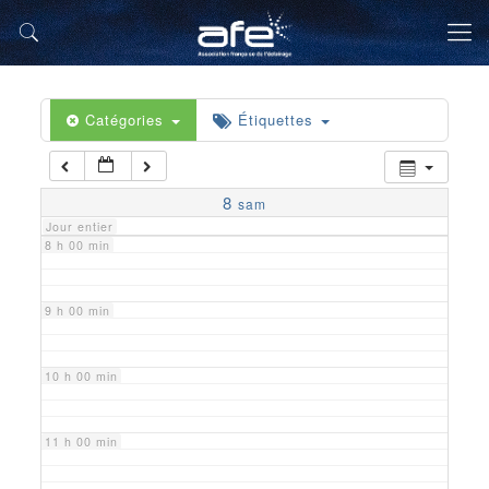
5 h 00 min
6 h 00 min
Catégories
Étiquettes
7 h 00 min
8
sam
Jour entier
8 h 00 min
9 h 00 min
10 h 00 min
11 h 00 min