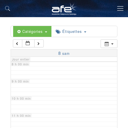
5 h 00 min
6 h 00 min
Catégories
Étiquettes
7 h 00 min
8
sam
Jour entier
8 h 00 min
9 h 00 min
10 h 00 min
11 h 00 min