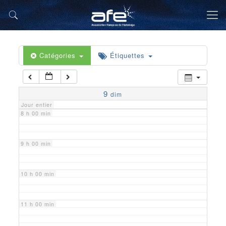
5 h 00 min
6 h 00 min
Catégories
Étiquettes
7 h 00 min
9
dim
Jour entier
8 h 00 min
9 h 00 min
10 h 00 min
11 h 00 min