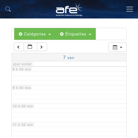
5 h 00 min
6 h 00 min
Catégories
Étiquettes
7 h 00 min
7
ven
Jour entier
8 h 00 min
9 h 00 min
10 h 00 min
11 h 00 min