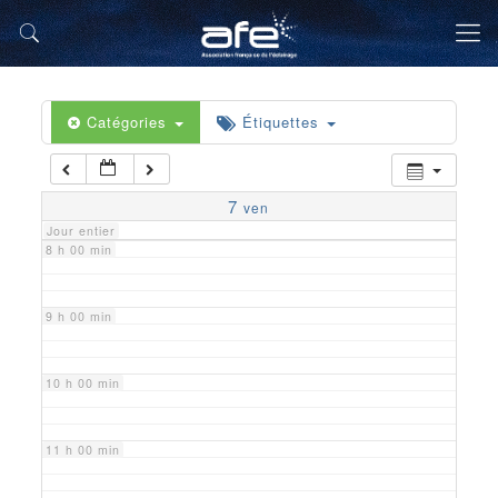
5 h 00 min
6 h 00 min
Catégories
Étiquettes
7 h 00 min
7
ven
Jour entier
8 h 00 min
9 h 00 min
10 h 00 min
11 h 00 min