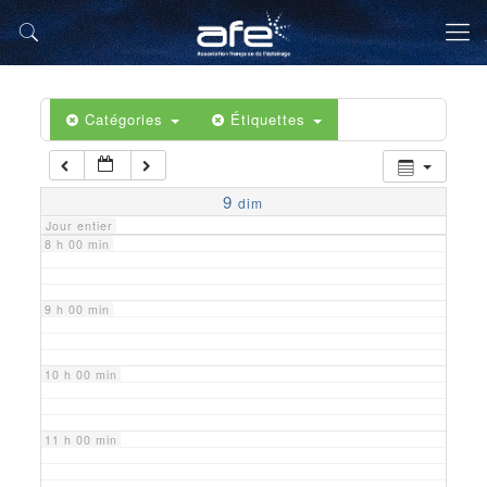
5 h 00 min
6 h 00 min
Catégories
Étiquettes
7 h 00 min
9
dim
Jour entier
8 h 00 min
9 h 00 min
10 h 00 min
11 h 00 min