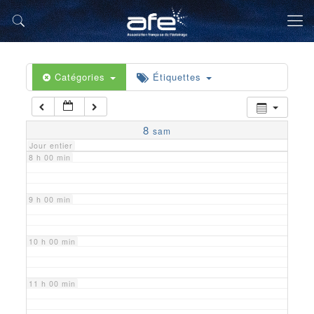
5 h 00 min
6 h 00 min
Catégories
Étiquettes
7 h 00 min
8
sam
Jour entier
8 h 00 min
9 h 00 min
10 h 00 min
11 h 00 min