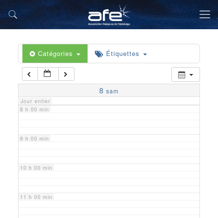
5 h 00 min
6 h 00 min
Catégories
Étiquettes
7 h 00 min
8
sam
Jour entier
8 h 00 min
9 h 00 min
10 h 00 min
11 h 00 min