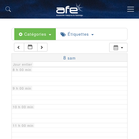
5 h 00 min
6 h 00 min
Catégories
Étiquettes
7 h 00 min
8
sam
Jour entier
8 h 00 min
9 h 00 min
10 h 00 min
11 h 00 min