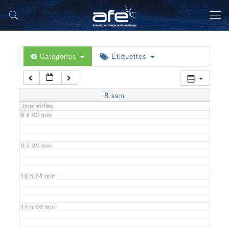
5 h 00 min
6 h 00 min
Catégories
Étiquettes
7 h 00 min
8
sam
Jour entier
8 h 00 min
9 h 00 min
10 h 00 min
11 h 00 min