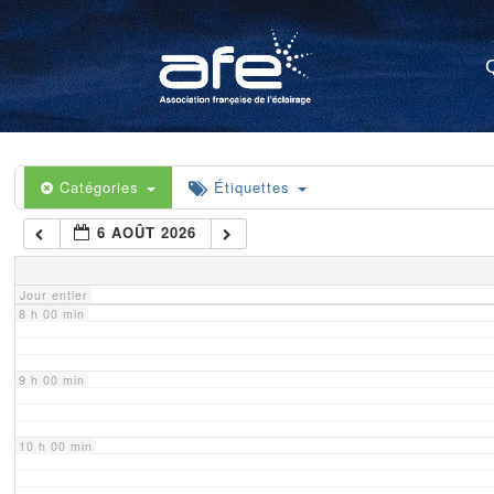
4 h 00 min
5 h 00 min
6 h 00 min
Catégories
Étiquettes
6 AOÛT 2026
7 h 00 min
Jour entier
8 h 00 min
9 h 00 min
10 h 00 min