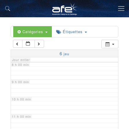
5 h 00 min
6 h 00 min
Catégories
Étiquettes
7 h 00 min
6
jeu
Jour entier
8 h 00 min
9 h 00 min
10 h 00 min
11 h 00 min