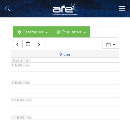
5 h 00 min
6 h 00 min
Catégories
Étiquettes
7 h 00 min
9
dim
Jour entier
8 h 00 min
9 h 00 min
10 h 00 min
11 h 00 min