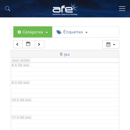
5 h 00 min
6 h 00 min
Catégories
Étiquettes
7 h 00 min
6
jeu
Jour entier
8 h 00 min
9 h 00 min
10 h 00 min
11 h 00 min