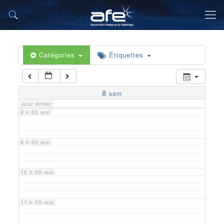
5 h 00 min
6 h 00 min
Catégories
Étiquettes
7 h 00 min
8
sam
Jour entier
8 h 00 min
9 h 00 min
10 h 00 min
11 h 00 min