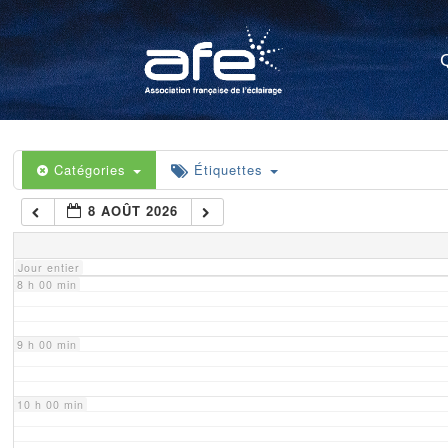
4 h 00 min
5 h 00 min
6 h 00 min
Catégories
Étiquettes
8 AOÛT 2026
7 h 00 min
Jour entier
8 h 00 min
9 h 00 min
10 h 00 min