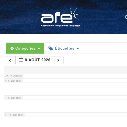
4 h 00 min
5 h 00 min
6 h 00 min
Catégories
Étiquettes
8 AOÛT 2026
7 h 00 min
Jour entier
8 h 00 min
9 h 00 min
10 h 00 min