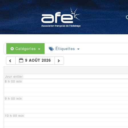
4 h 00 min
5 h 00 min
6 h 00 min
Catégories
Étiquettes
9 AOÛT 2026
7 h 00 min
Jour entier
8 h 00 min
9 h 00 min
10 h 00 min