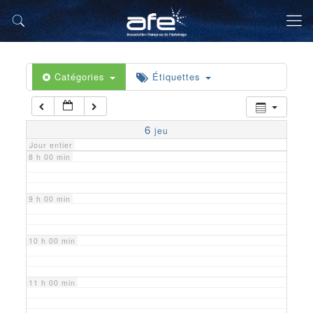
5 h 00 min
6 h 00 min
Catégories
Étiquettes
7 h 00 min
6
jeu
Jour entier
8 h 00 min
9 h 00 min
10 h 00 min
11 h 00 min