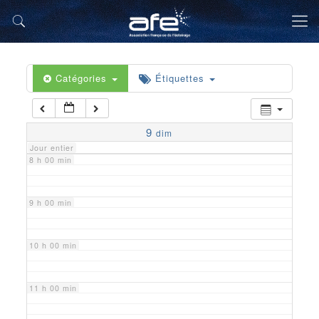
5 h 00 min
6 h 00 min
Catégories
Étiquettes
7 h 00 min
9
dim
Jour entier
8 h 00 min
9 h 00 min
10 h 00 min
11 h 00 min