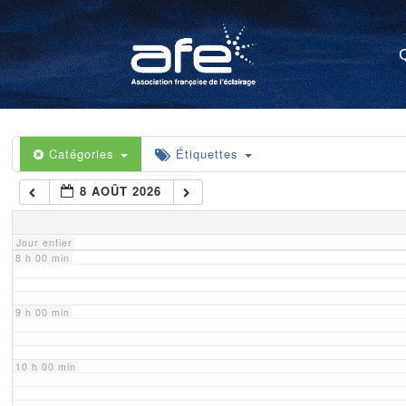
4 h 00 min
5 h 00 min
6 h 00 min
Catégories
Étiquettes
8 AOÛT 2026
7 h 00 min
Jour entier
8 h 00 min
9 h 00 min
10 h 00 min