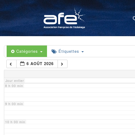
4 h 00 min
5 h 00 min
6 h 00 min
Catégories
Étiquettes
6 AOÛT 2026
7 h 00 min
Jour entier
8 h 00 min
9 h 00 min
10 h 00 min