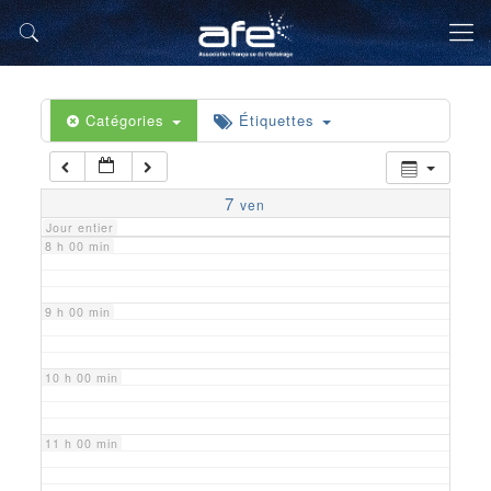
5 h 00 min
6 h 00 min
Catégories
Étiquettes
7 h 00 min
7
ven
Jour entier
8 h 00 min
9 h 00 min
10 h 00 min
11 h 00 min