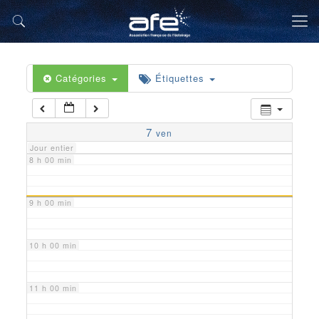
5 h 00 min
6 h 00 min
Catégories
Étiquettes
7 h 00 min
7
ven
Jour entier
8 h 00 min
9 h 00 min
10 h 00 min
11 h 00 min