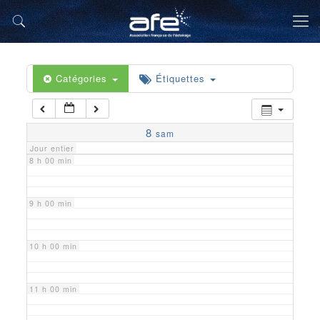
5 h 00 min
6 h 00 min
Catégories
Étiquettes
7 h 00 min
8
sam
Jour entier
8 h 00 min
9 h 00 min
10 h 00 min
11 h 00 min