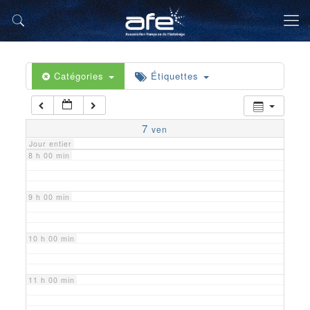
5 h 00 min
6 h 00 min
Catégories
Étiquettes
7 h 00 min
7
ven
Jour entier
8 h 00 min
9 h 00 min
10 h 00 min
11 h 00 min