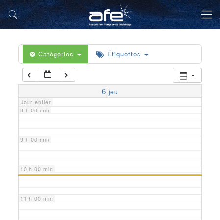
5 h 00 min
6 h 00 min
Catégories
Étiquettes
7 h 00 min
6
jeu
Jour entier
8 h 00 min
9 h 00 min
10 h 00 min
11 h 00 min