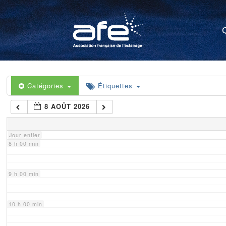
4 h 00 min
5 h 00 min
6 h 00 min
Catégories
Étiquettes
8 AOÛT 2026
7 h 00 min
Jour entier
8 h 00 min
9 h 00 min
10 h 00 min