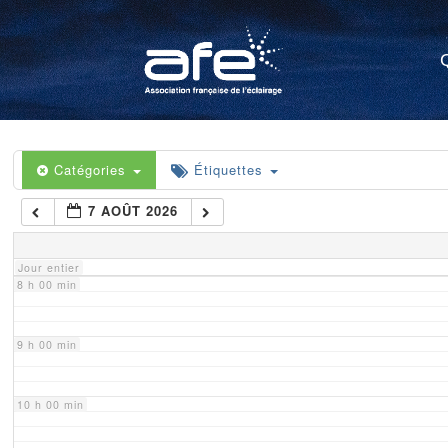
4 h 00 min
5 h 00 min
6 h 00 min
Catégories
Étiquettes
7 AOÛT 2026
7 h 00 min
Jour entier
8 h 00 min
9 h 00 min
10 h 00 min