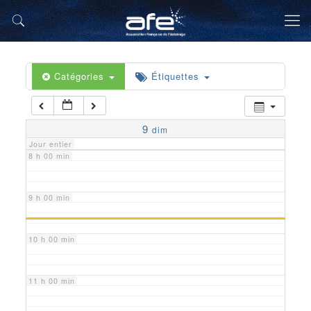
5 h 00 min
6 h 00 min
Catégories
Étiquettes
7 h 00 min
9
dim
Jour entier
8 h 00 min
9 h 00 min
10 h 00 min
11 h 00 min