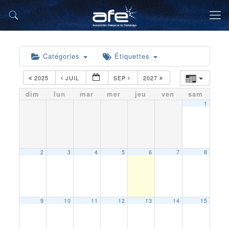
Catégories
Étiquettes
2025
JUIL
SEP
2027
dim
lun
mar
mer
jeu
ven
sam
1
2
3
4
5
6
7
8
9
10
11
12
13
14
15