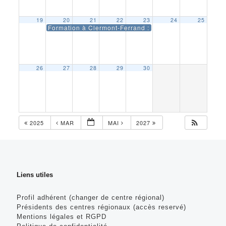
19
20
21
22
23
24
25
Formation à Clermont-Ferrand : Base en éclairage extér
26
27
28
29
30
2025
MAR
MAI
2027
Liens utiles
Profil adhérent (changer de centre régional)
Présidents des centres régionaux (accès reservé)
Mentions légales et RGPD