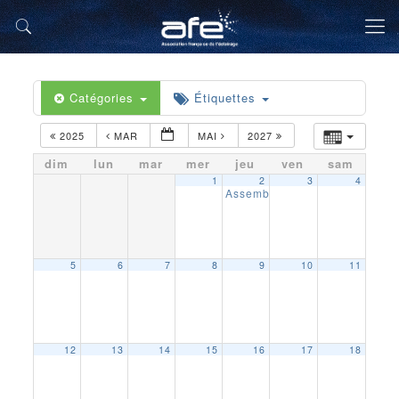
Catégories
Étiquettes
2025
MAR
MAI
2027
dim
lun
mar
mer
jeu
ven
sam
1
2
3
4
Assemblée générale AFE Oues
5
6
7
8
9
10
11
12
13
14
15
16
17
18