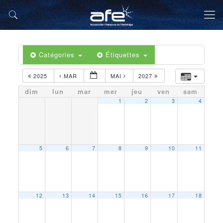
Catégories
Étiquettes
2025
MAR
MAI
2027
dim
lun
mar
mer
jeu
ven
sam
1
2
3
4
5
6
7
8
9
10
11
12
13
14
15
16
17
18