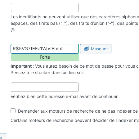
Les identifiants ne peuvent utiliser que des caractères alphan
espaces, des tirets bas ("_"), des traits d’union ("-"), des point
@.
Masquer
Forte
Important :
Vous aurez besoin de ce mot de passe pour vous c
Pensez à le stocker dans un lieu sûr.
Vérifiez bien cette adresse e-mail avant de continuer.
Visibilité
Demander aux moteurs de recherche de ne pas indexer ce 
par
les
Certains moteurs de recherche peuvent décider de l’indexer ma
moteurs
de
recherche