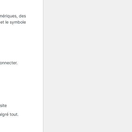
umériques, des
s et le symbole
onnecter.
site
lgré tout.