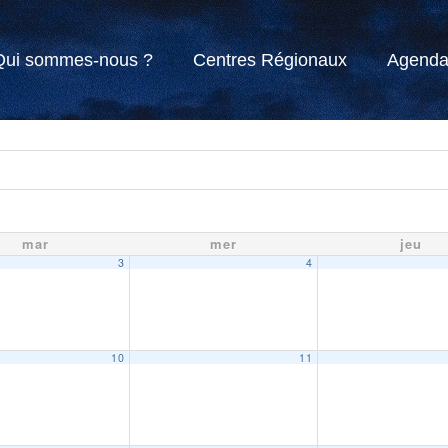
Qui sommes-nous ?
Centres Régionaux
Agend
mar
mer
jeu
3
4
10
11