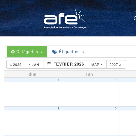
Catégories
Étiquettes
FÉVRIER 2026
2025
JAN
MAR
2027
dim
lun
1
2
8
9