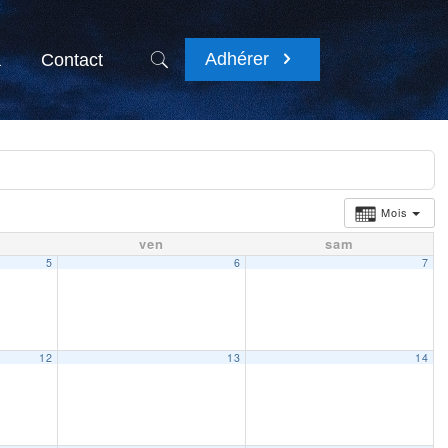
Adhérer
a
Contact
Mois
ven
sam
5
6
7
12
13
14