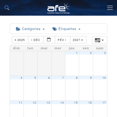
Catégories
Étiquettes
2025
DÉC
FÉV
2027
dim
lun
mar
mer
jeu
ven
sam
1
2
3
4
5
6
7
8
9
10
11
12
13
14
15
16
17