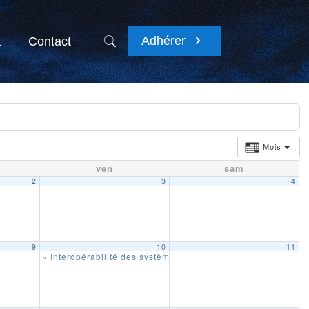
Adhérer
a
Contact
Mois
ven
sam
2
3
4
9 h 00 min
9
10
11
« Interopérabilité des systèmes de télégestion »
9 h 00 min