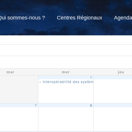
Qui sommes-nous ?
Centres Régionaux
Agend
mar
mer
jeu
1
« Interopérabilité des systèmes de télégestion »
7
8