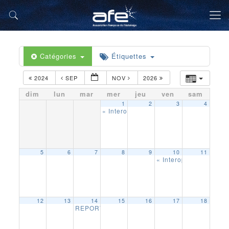
Catégories
Étiquettes
2024
SEP
NOV
2026
dim
lun
mar
mer
jeu
ven
sam
1
2
3
4
« Interopérabilité des systèmes de tél
5
6
7
8
9
10
11
« Interopérabilité de
12
13
14
15
16
17
18
REPORTE Plongée au coeur de LASCAUX IV RE