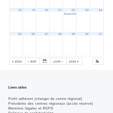
18
19
20
21
22
23
24
Assemblée générale centre r
25
26
27
28
29
30
31
2024
AVR
JUIN
2026
Liens utiles
Profil adhérent (changer de centre régional)
Présidents des centres régionaux (accès reservé)
Mentions légales et RGPD