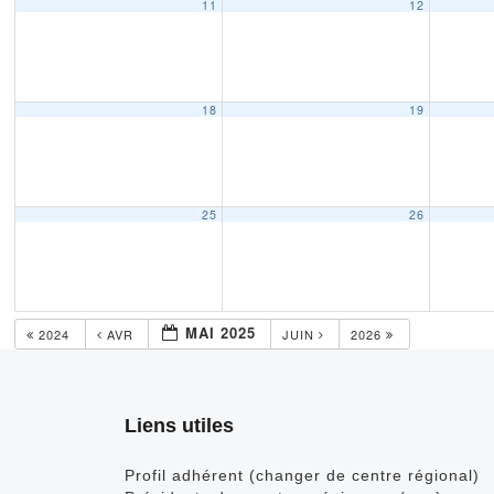
11
12
18
19
25
26
MAI 2025
2024
AVR
JUIN
2026
Liens utiles
Profil adhérent (changer de centre régional)