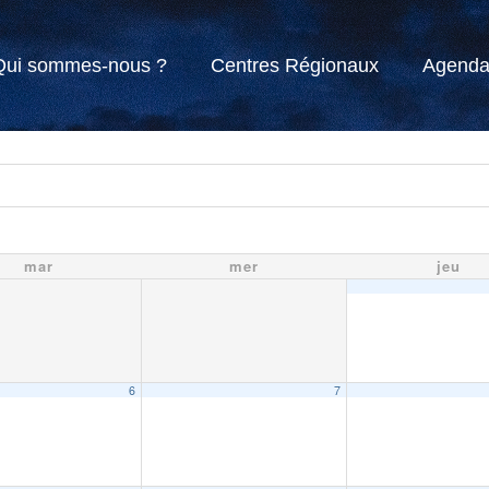
Qui sommes-nous ?
Centres Régionaux
Agend
mar
mer
jeu
6
7