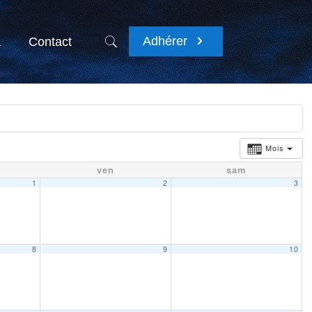
Adhérer
a
Contact
Mois
ven
sam
1
2
3
8
9
10