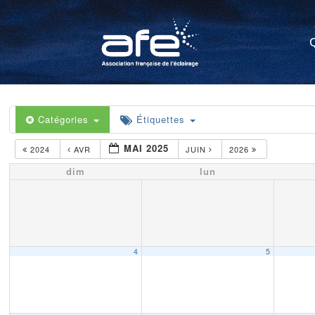
Catégories
Étiquettes
MAI 2025
2024
AVR
JUIN
2026
dim
lun
4
5