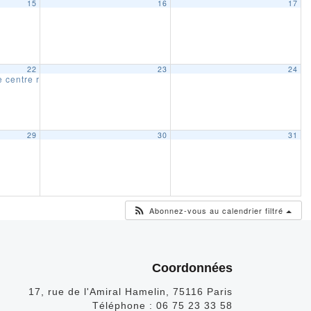
15
16
17
22
23
24
 centre régional AFE Hauts de France Ardennes
16 h 00 min
29
30
31
Abonnez-vous au calendrier filtré
Coordonnées
17, rue de l'Amiral Hamelin, 75116 Paris
Téléphone :
06 75 23 33 58