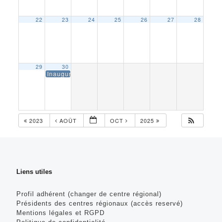
22
23
24
25
26
27
28
29
30
Inauguration des nouveaux luminaires – Lampertheim
2023
AOÛT
OCT
2025
Liens utiles
Profil adhérent (changer de centre régional)
Présidents des centres régionaux (accès reservé)
Mentions légales et RGPD