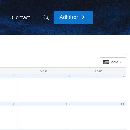
Adhérer
a
Contact
Mois
ven
sam
5
6
7
12
13
14