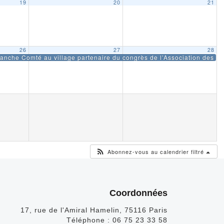
19
20
21
26
27
28
ce
anche Comté au village partenaire du congrès de l’Association des M
Abonnez-vous au calendrier filtré
Coordonnées
17, rue de l'Amiral Hamelin, 75116 Paris
Téléphone :
06 75 23 33 58