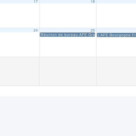
17
18
24
25
Réunion de bureau AFE Grand Paris Ile de Fran
L’AFE Bourgogne Fr