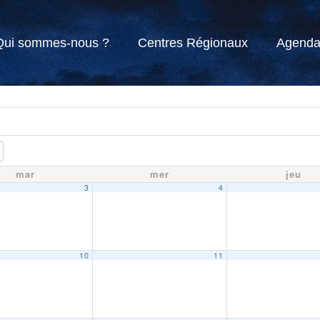
Qui sommes-nous ?
Centres Régionaux
Agend
mar
mer
jeu
3
4
10
11