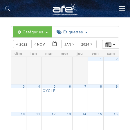
Catégories
Étiquettes
2022
NOV
JAN
2024
dim
lun
mar
mer
jeu
ven
sam
1
2
3
4
5
6
7
8
9
CYCLE ECLAIRAGE OLYMPIQUE BRETAGNE 
10
11
12
13
14
15
16