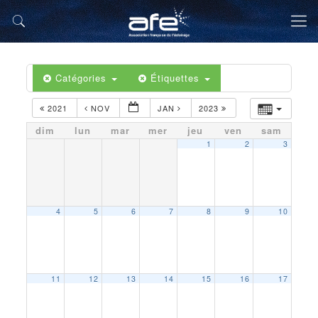
Catégories
Étiquettes
2021
NOV
JAN
2023
dim
lun
mar
mer
jeu
ven
sam
1
2
3
4
5
6
7
8
9
10
11
12
13
14
15
16
17